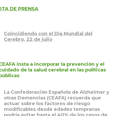
OTA DE PRENSA
Coincidiendo con el Día Mundial del
Cerebro, 22 de julio
CEAFA insta a incorporar la prevención y el
cuidado de la salud cerebral en las políticas
públicas
La Confederación Española de Alzheimer y
otras Demencias (CEAFA) recuerda que
actuar sobre los factores de riesgo
modificables desde edades tempranas
podría evitar hasta el 40% de los casos de