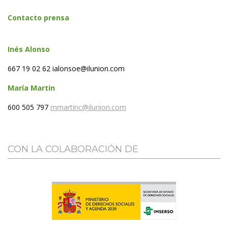
Contacto prensa
In
é
s Alonso
667 19 02 62 ialonsoe@ilunion.com
Mar
í
a Martin
600 505 797
mmartinc@ilunion.com
CON LA COLABORACIÓN DE