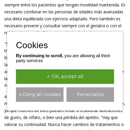
siempre entre los pacientes que tengan movilidad mantenida. Es
necesario combinar en las personas de edades más avanzadas
una dieta equilibrada con ejercicio adaptado. Pero también es
necesario prevenir y consultar siempre con el geriatra o con el
médico de Atención Primaria cualquier duda al respecto.
"
Se deben vigilar mucho los signos de disfagia (dificultad para
tragar, cuya manifestación más habitual es la tos al tomar
By continuing to scroll,
you are allowing all third-
líquidos), y consultar siempre si tenemos sospecha. Es una de
party services
las principales causas relacionadas con la desnutrición en
adultos de edad avanzada y con mayor comorbilidad
", sostiene
✓ OK, accept all
la geriatra de Quirónsalud Zaragoza, la doctora Nieves
Fernández Letamendi.
x Deny all cookies
Personalize
Asimismo, mantiene que en los pacientes polimedicados es
muy importante la revisión periódica de los fármacos que tome,
ya que muchos de ellos pueden influir u ocasionar alteraciones
de gusto, de olfato, o bien una pérdida del apetito. "
Hay que
valorar su continuidad. Nunca hacer cambios de tratamientos o