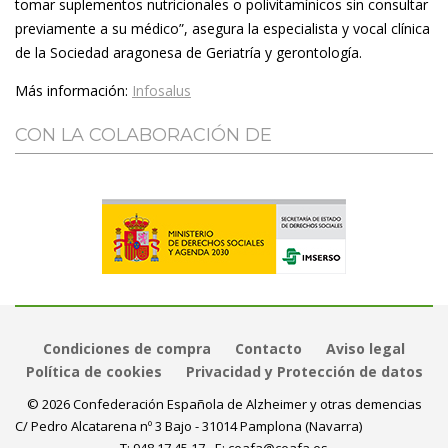
tomar suplementos nutricionales o polivitamínicos sin consultar
previamente a su m
é
dic
o”, asegura la especialista y vocal clínica
de la Sociedad aragonesa de Geriatría y gerontología.
Más información:
Infosalus
CON LA COLABORACIÓN DE
Condiciones de compra
Contacto
Aviso legal
Política de cookies
Privacidad y Protección de datos
© 2026 Confederación Española de Alzheimer y otras demencias
C/ Pedro Alcatarena nº 3 Bajo - 31014 Pamplona (Navarra)
T:
948 17 45 17
- E:
ceafa@ceafa.es