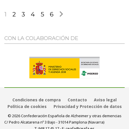
1
2
3
4
5
6
CON LA COLABORACIÓN DE
Condiciones de compra
Contacto
Aviso legal
Política de cookies
Privacidad y Protección de datos
© 2026 Confederación Española de Alzheimer y otras demencias
C/ Pedro Alcatarena nº 3 Bajo - 31014 Pamplona (Navarra)
T:
948 17 45 17
- E:
ceafa@ceafa.es