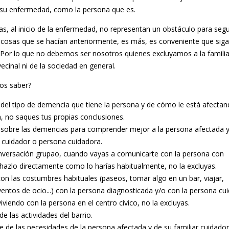
 su enfermedad, como la persona que es.
s, al inicio de la enfermedad, no representan un obstáculo para segu
 cosas que se hacían anteriormente, es más, es conveniente que sig
 Por lo que no debemos ser nosotros quienes excluyamos a la famili
ecinal ni de la sociedad en general.
s saber?
del tipo de demencia que tiene la persona y de cómo le está afecta
ia, no saques tus propias conclusiones.
 sobre las demencias para comprender mejor a la persona afectada y
r cuidador o persona cuidadora.
nversación grupao, cuando vayas a comunicarte con la persona con
azlo directamente como lo harías habitualmente, no la excluyas.
on las costumbres habituales (paseos, tomar algo en un bar, viajar,
ventos de ocio...) con la persona diagnosticada y/o con la persona cu
iviendo con la persona en el centro cívico, no la excluyas.
de las actividades del barrio.
 de las necesidades de la persona afectada y de su familiar cuidador