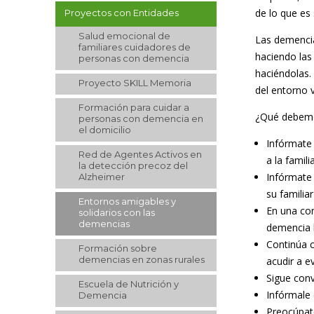
de lo que es
Proyectos con Entidades
Salud emocional de
Las demencia
familiares cuidadores de
haciendo las
personas con demencia
haciéndolas.
Proyecto SKILL Memoria
del entorno v
Formación para cuidar a
¿Qué debemo
personas con demencia en
el domicilio
Infórmate 
Red de Agentes Activos en
a la famil
la detección precoz del
Infórmate
Alzheimer
su familia
Entornos amigables y
En una co
solidarios con las
demencias
demencia h
Continúa c
Formación sobre
demencias en zonas rurales
acudir a e
Sigue conv
Escuela de Nutrición y
Infórmale 
Demencia
Preocúpate