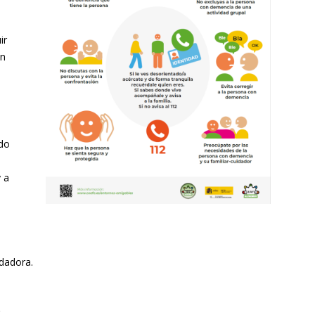
ir
an
a
ndo
 a
idadora.
.