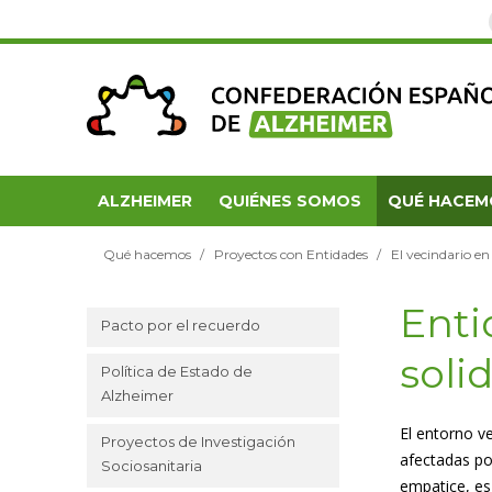
ALZHEIMER
QUIÉNES SOMOS
QUÉ HACEM
Qué hacemos
Proyectos con Entidades
El vecindario e
Enti
Pacto por el recuerdo
soli
Política de Estado de
Alzheimer
El entorno ve
Proyectos de Investigación
afectadas po
Sociosanitaria
empatice, es