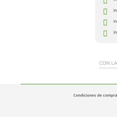
I
I
I
CON L
Condiciones de compr