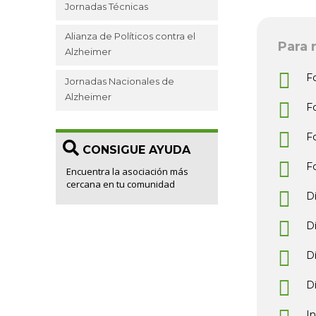
Jornadas Técnicas
Alianza de Políticos contra el
Para 
Alzheimer
F
Jornadas Nacionales de
Alzheimer
F
F
CONSIGUE AYUDA
F
Encuentra la asociación más
cercana en tu comunidad
D
D
D
D
I