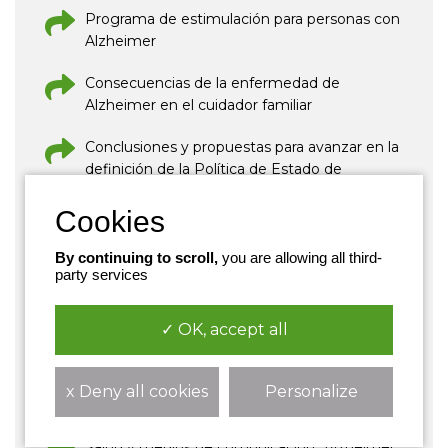
Programa de estimulación para personas con
Alzheimer
Consecuencias de la enfermedad de
Alzheimer en el cuidador familiar
Conclusiones y propuestas para avanzar en la
definición de la Política de Estado de
Alzheimer
El Cuidador en España. Contexto actual y
perspectivas de futuro. Propuestas de
By continuing to scroll,
you are allowing all third-
party services
intervención
Modelo de Centro de Día para la atención a
✓ OK, accept all
personas con la enfermedad de Alzheimer
Guía "El espacio y el tiempo en la
x Deny all cookies
Personalize
enfermedad de Alzheimer
Salud y medios de comunicación" Alzheimer.