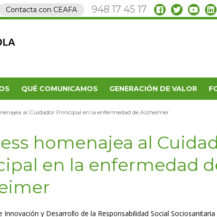
948 17 45 17
Contacta con CEAFA
OS
QUÉ COMUNICAMOS
GENERACIÓN DE VALOR
F
menajea al Cuidador Principal en la enfermedad de Alzheimer
ress homenajea al Cuida
cipal en la enfermedad d
eimer
de Innovación y Desarrollo de la Responsabilidad Social Sociosanitaria 