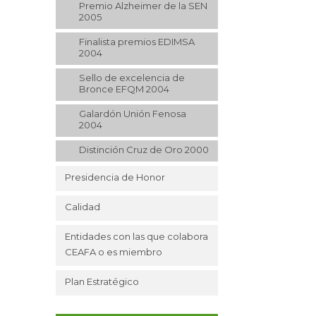
Premio Alzheimer de la SEN
2005
Finalista premios EDIMSA
2004
Sello de excelencia de
Bronce EFQM 2004
Galardón Unión Fenosa
2004
Distinción Cruz de Oro 2000
Presidencia de Honor
Calidad
Entidades con las que colabora
CEAFA o es miembro
Plan Estratégico