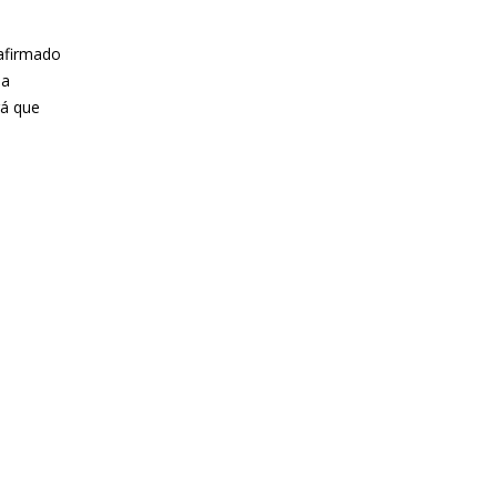
 afirmado
ha
rá que