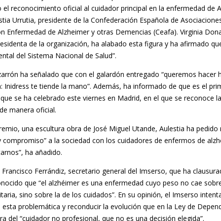
 el reconocimiento oficial al cuidador principal en la enfermedad de 
stia Urrutia, presidente de la Confederación Española de Asociacione
on Enfermedad de Alzheimer y otras Demencias (Ceafa). Virginia Don
esidenta de la organización, ha alabado esta figura y ha afirmado qu
ental del Sistema Nacional de Salud”.
rrón ha señalado que con el galardón entregado “queremos hacer 
: Inidress te tiende la mano”. Además, ha informado de que es el pri
, que se ha celebrado este viernes en Madrid, en el que se reconoce la
de manera oficial.
l premio, una escultura obra de José Miguel Utande, Aulestia ha pedid
 y compromiso” a la sociedad con los cuidadores de enfermos de alzh
arnos”, ha añadido.
 Francisco Ferrándiz, secretario general del Imserso, que ha clausura
onocido que “el alzhéimer es una enfermedad cuyo peso no cae sobre
taria, sino sobre la de los cuidados”. En su opinión, el Imserso intent
n esta problemática y reconducir la evolución que en la Ley de Depen
ura del “cuidador no profesional, que no es una decisión elegida”.