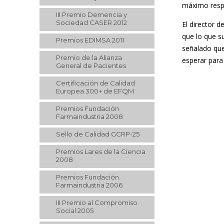
máximo resp
III Premio Demencia y
Sociedad CASER 2012
El director 
que lo que su
Premios EDIMSA 2011
señalado que
Premio de la Alianza
esperar para 
General de Pacientes
Certificación de Calidad
Europea 300+ de EFQM
Premios Fundación
Farmaindustria 2008
Sello de Calidad GCRP-25
Premios Lares de la Ciencia
2008
Premios Fundación
Farmaindustria 2006
III Premio al Compromiso
Social 2005