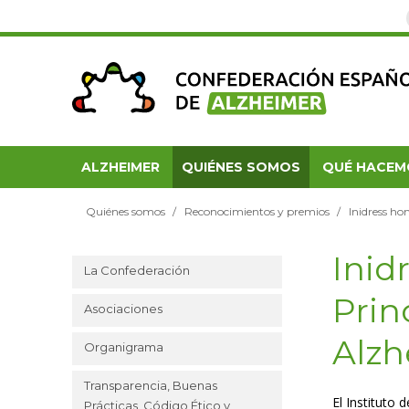
ALZHEIMER
QUIÉNES SOMOS
QUÉ HACEM
Quiénes somos
Reconocimientos y premios
Inidress ho
Inid
La Confederación
Prin
Asociaciones
Alzh
Organigrama
Transparencia, Buenas
El Instituto 
Prácticas, Código Ético y