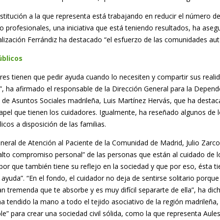
institución a la que representa está trabajando en reducir el número d
o profesionales, una iniciativa que está teniendo resultados, ha aseg
alización Ferrándiz ha destacado “el esfuerzo de las comunidades a
úblicos
res tienen que pedir ayuda cuando lo necesiten y compartir sus reali
, ha afirmado el responsable de la Dirección General para la Depend
a de Asuntos Sociales madrileña, Luis Martínez Hervás, que ha destac
papel que tienen los cuidadores. Igualmente, ha reseñado algunos de 
icos a disposición de las familias.
general de Atención al Paciente de la Comunidad de Madrid, Julio Zarco
“alto compromiso personal” de las personas que están al cuidado de l
bor que también tiene su reflejo en la sociedad y que por eso, ésta t
ayuda”. “En el fondo, el cuidador no deja de sentirse solitario porque
an tremenda que te absorbe y es muy difícil separarte de ella”, ha dich
a tendido la mano a todo el tejido asociativo de la región madrileña,
le” para crear una sociedad civil sólida, como la que representa Aules