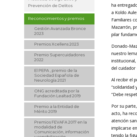
ha entregado
Prevención de Delitos
a Koldo Aule
Reconocimientos y premios
Familiares c
Mazarrón, pr
Gestión Avanzada Bronce
2023
pilar fundam
Premios Xcellens 2023
Donado-Maza
nuestro lema
Premio Supercuidadores
2022
institucional
del cuidador 
El PEPA , premio de la
Sociedad Española de
Al recibir e
Neurología 2021
“solidaridad
ONG acreditada por la
“Debe respet
Fundación Lealtad 2019
Por su parte,
Premio a la Entidad de
Mérito 2019
acto, ha rec
atención sani
Premios FEVAFA 2017 en la
modalidad de
implicarse e
Comunicación, información
tenido la fig
y sensibilización