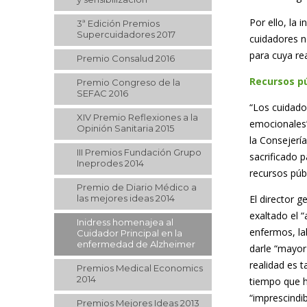
Por ello, la 
3ª Edición Premios
Supercuidadores 2017
cuidadores n
para cuya re
Premio Consalud 2016
Recursos p
Premio Congreso de la
SEFAC 2016
“Los cuidado
XIV Premio Reflexiones a la
emocionales”
Opinión Sanitaria 2015
la Consejerí
III Premios Fundación Grupo
sacrificado 
Ineprodes 2014
recursos públ
Premio de Diario Médico a
las mejores ideas 2014
El director 
exaltado el 
Inidress homenajea al
enfermos, la
Cuidador Principal en la
enfermedad de Alzheimer
darle “mayor 
realidad es t
Premios Medical Economics
2014
tiempo que h
“imprescindib
Premios Mejores Ideas 2013