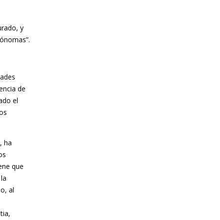
e
urado, y
utónomas”.
dades
encia de
ado el
los
, ha
os
iene que
 la
o, al
tia,