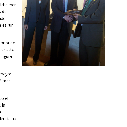
Alzheimer
s de
ado-
e es “un
honor de
mer acto
 figura
o mayor
éimer.
do el
 la
a
dencia ha